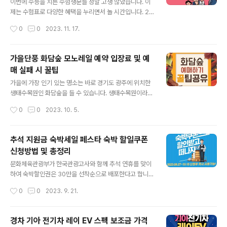
후 7:00 일 오전 11:00 ~ 오후 5:00 🐨 스투시는 워낙 인
이번에 수능을 치른 수험생분들 정말 고생 많았습니다. 이
기가 있는 브랜드이지만, 나라 별로 옷이 조금씩 달라서 시
제는 수험표로 다양한 혜택을 누리면서 놀 시간입니다. 20
드니 매장도 빼놓지 말고 꼭 가보세요! 쇼룸도 이쁘고 힙해
24년도 수능 수험생 수험표 특별 할인 놀거리를 싹 모아서
작성시간
0
0
2023. 11. 17.
서 옷을 피팅하기 편한 ..
정리해 보았습니다. 영화, 놀이동산, 외식, 공연, 전시, 카페,
스포츠 다양한 장르를 보기 쉽게 정리해뒀으니 꼭 읽어보
시고 수험생 수험표 할인혜택 받아 가세요! 수험표 할인혜
가을단풍 화담숲 모노레일 예약 입장료 및 예
택 영화🎬 3000원?? ✅롯데시네마: 관람권 + 팝콘▪음료
매 실패 시 꿀팁
콤보 = 3000원(11월 30일까지) ✅CGV: 지정 영화 티켓
글 내용
이 청소년 7000원, 성인 9000원(11월 21일까지) 수능해
가을에 가장 인기 있는 명소는 바로 경기도 광주에 위치한
방 WEEK와 수능 극뽁 특별관특가 이벤트로 진행이 됩니
생태수목원인 화담숲을 들 수 있습니다. 생태수목원이라서
다. 수능해방위크는 공부하느라 놓친 영화들 중 올 한해 사
사계절이 다 아름다운 곳이지만 단풍시즌이나 단풍여행으
작성시간
0
0
2023. 10. 5.
랑을 받았던 영화들을 볼 수 있는 기회를 제공하는 이벤트
로 단연 손꼽히는 곳으로 성수기 때는 화담숲을 예약하기
입니다...
가 쉽지 않습니다. 얼마 전 가을 성수기 온라인 예약을 시작
하였습니다. 화담숲을 방문하고자 하는 계획이 있으시다면
추석 지원금 숙박세일 페스타 숙박 할일쿠폰
화담숲 예매 성공 팁과 예매 실패 시 잔여 좌석을 예매할 수
신청방법 및 총정리
있는 팁을 공유해드리고자 합니다. 가장 중요한 것은 단풍
글 내용
이 절정시기에 화담숲을 방문하는 것이 중요하니 아래에서
문화체육관광부가 한국관광고사와 함께 추석 연휴를 맞이
바로 확인해 보세요! 화담숲 단풍 절정시기>> 화담숲 성수
하여 숙박할인권은 30만을 선착순으로 배포한다고 합니
기 예약시간 및 방법 곤지암 화담숲은 100%로 예약제로
다. 또한 11월에 한번 더 배포할 예정이라고 하니 기회 놓치
작성시간
0
0
2023. 9. 21.
운영되고 있는 곳이며 서울 근교에서 단풍명소로 가장 손
지 마세요! 흔히 알고 있는 유명한 여행사 및 호텔▪콘도▪
에 꼽히는 곳입니다. 그러다 보니 가을 ..
모텔 등 다양한 국내 숙박시설을 이용하실 수 있습니다. 혹
시 국내여행 계획이 있으신 분들은 숙박쿠폰을 신청하셔서
경차 기아 전기차 레이 EV 스펙 보조금 가격
3만 원 혜택을 꼭 받아 가세요! 숙박쿠폰 신청바로가기>>