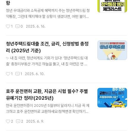
항
은 반드시 결제 전에 제시해야 하며, 스크린샷 이미지로는
글 내용
사용 불가입니다.면세10%5,500엔 이상 구매 시쿠폰5%
청년 우대금리와 소득공제 혜택까지 주는 청년주택드림 청
10,000엔 이상 구매 시쿠폰7%30,000엔 이상 구매 시
약통장, 그런데 해지해야 할 상황이 생겼다면, 어떤 불이익
즉, 30,000엔 이상 구매 시 10% 면세 + 7% 추가 할인
이 있을까요?🔻 지금 해지할때 확인 해야 할 체크리스트
작성시간
1
0
2025. 6. 16.
→ 최대 17% 할인 혜택을 누릴 수 있습니다! 돈키호테 할
는? 청약통장 해지 조건 확인하기 1️⃣ 해지 전에 꼭 확인하
인쿠..
세요: 돌려줘야 할 것들청년주택드림 청약통장은 가입자에
게 금리 우대와 세금 혜택 등 다양한 혜택을 주는 대신, 중
청년주택드림대출 조건, 금리, 신청방법 총정
도 해지 시 받은 만큼 돌려줘야 할 수도 있다는 점 꼭 기억
리 (2025년 기준)
하셔야 합니다.💰 ① 이자, 다 못 받을 수 있어요청약통장
글 내용
이라고 해서 무조건 이자를 다 받는 건 아닙니다.해지 시점
✨ 내 집 마련, 청년에게도 기회가 있다! ‘청년주택드림 대
에 따라 적용되는 금리가 다르며, 경우에 따라 이자를 한 푼
출’ 총정리부동산 가격은 하늘을 뚫고, 내 집 마련은 먼 미
도 못 받을 수도 있어요.해지 시점 적용 금리가입 후 1개월
래 이야기처럼 느껴지시나요? 하지만 20~30대 청년 무주
작성시간
1
1
2025. 6. 10.
이내이자 없음1개월 초과 ~ 1년 미만연 2.3%1년 이상 ~
택자에게도 충분히 기회는 있습니다.‘청년주택드림 대출’,
2년 미만연 ..
들어보셨나요? 최대 3억~4억 원까지, 최저 연 2%대 금리
로 대출받아 내 집 마련의 꿈을 현실로 만들 수 있습니다.청
호주 운전면허 교환, 지금은 시험 필수? 주별
약 신청하러 가기>> ✅자격요건, 나도 해당될까?이 대출
유예기간 정리!(2025년)
은 다음 조건에 모두 해당할 때 신청할 수 있어요.🔹 나이:
글 내용
20~39세🔹 주택 보유 여부: 무주택 세대주🔹 청약통장
한국 운전면허증이 2025년 5월부터 달라지니 지금 꼭 체
보유 조건: 1년 이상 보유 & 납입금 1,000만 원 이상🔹 소
크하고 호주 운전면허로 교환하세요!정책변경 확인하기>>
득 조건:미혼: 연 소득 7,000만 원 이하기혼: 부부 합산 연
✅2025년 5월 1일1부터 '경력운전자 인정제도' 종료 예
작성시간
2
2
2025. 6. 9.
소득 1억 원 이하🔹 대상 주택:분양가 6억 원 ..
정지금까지 호주는 25세 이상의 한국 운전면허증 소지자
에게 별도의 시험이나 훈련 없이 호주 면허증으로의 교체