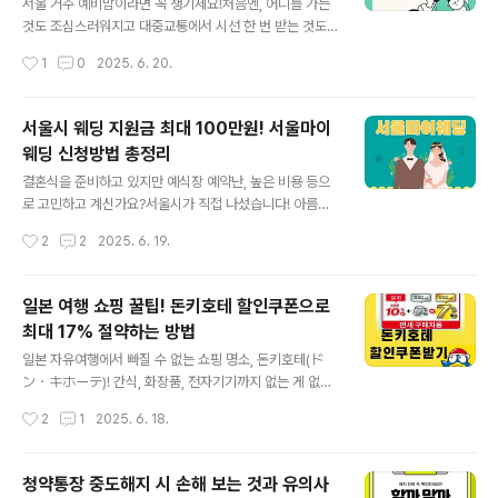
씩 저축하면, 부산시가 똑같이 10만 원을 더 얹어줍니다.그
서울 거주 예비맘이라면 꼭 챙기세요!처음엔, 어디를 가는
걸 3년 동안 꾸준히 유지하면?✅ 총 720만 원 + 이자까
것도 조심스러워지고 대중교통에서 시선 한 번 받는 것도
지! 👏👏👏단, 이 돈은 마음대로 쓸 수는 없고, 주거 마련,
어쩐지 민감해지는 것 같고 자차 운전도 걱정 투성이신 분
작성시간
1
0
2025. 6. 20.
창업, 결혼, 교육비 등 미래 준비 용도로 써야 해요.그..
들은 꼭 교통비 지원 확인하세요!서울시에 거주 중인 임산
부라면 꼭 알아야 할 **‘임산부 교통비 70만 원 지원 정
책’**을 소개해드릴게요.2025년 기준 신청 조건부터 사
서울시 웨딩 지원금 최대 100만원! 서울마이
용처, 신청 방법까지 알기 쉽게! 꼼꼼하게! 지금부터 안내해
웨딩 신청방법 총정리
드릴게요.교통비 70만원 받기 임산부 교통비 지원은 어떤
글 내용
혜택인가요?서울시는 임산부의 이동 부담을 덜기 위해 1인
결혼식을 준비하고 있지만 예식장 예약난, 높은 비용 등으
당 70만 원 상당의 교통비 포인트를 신용/체크카드에 충전
로 고민하고 계신가요?서울시가 직접 나섰습니다! 아름다
해주는 바우처 제도를 시행하고 있어요.▶지원 금액: 임산
운 서울의 명소에서, 대관료 없이, 비품비 지원까지 받으며
작성시간
2
2
2025. 6. 19.
부 1인당 최대 70만 원▶충전 방식: 본인 명의의 카드로 충
의미 있는 결혼식을 올릴 수 있는 절호의 기회!지금, 예비부
전 (신한, 삼성, KB국..
부라면 놓치지 말아야 할 **‘서울마이웨딩’**을 소개합니
다.상담 예약하기(클릭) 💍 서울마이웨딩이란?서울시는 건
일본 여행 쇼핑 꿀팁! 돈키호테 할인쿠폰으로
강한 결혼식 문화를 만들기 위해, 서울시 내 주요 공공시설
최대 17% 절약하는 방법
을 예식장으로 개방하고 예비부부들을 모집하고 있습니다.
글 내용
2025년부터는 총 27곳의 장소에서, 대관료 전액 감면, 비
일본 자유여행에서 빠질 수 없는 쇼핑 명소, 돈키호테(ド
품운영비 최대 100만원 지원 등 혜택을 받을 수 있어 예식
ン・キホーテ)! 간식, 화장품, 전자기기까지 없는 게 없는
비 부담을 확~ 줄일 수 있습니다.📌 예식장소 예시:▪ 북서
만능 매장인데요, 외국인 관광객이라면 최대 17% 할인을
작성시간
2
1
2025. 6. 18.
울꿈의숲, 선유도공원, 마곡광장, 서울한방진흥센터 ▪ 서
받을 수 있다는 사실, 알고 계셨나요?이 글에서는 돈키호테
울역사박물관, 세종문화..
할인쿠폰 종류, 사용법, 그리고 카카오톡 채널로 쿠폰 받는
법까지 자세히 알려드립니다.카톡 채널에서 쿠폰받기 돈키
청약통장 중도해지 시 손해 보는 것과 유의사
호테 할인쿠폰 혜택 총정리 (최대 17% 할인)🎯 중요: 쿠폰