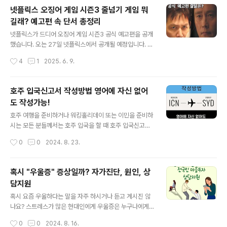
를 허용해 왔습니다. 이는 경력운전자 인정제도(Experien
넷플릭스 오징어 게임 시즌3 줄넘기 게임 뭐
ced Driver Recognition) 덕분이었는데요,이 제도가 2
길래? 예고편 속 단서 총정리
025년 4월 30일까지만 유지되고, 5월 1일부터는 폐지 되
글 내용
었습니다.즉, 2025년 5월부터는 호주 면허 교체 시 시험
넷플릭스가 드디어 오징어 게임 시즌3 공식 예고편을 공개
또는 교육이 요구될 수 있다는 점, 꼭 기억해 주세요. 다만,
했습니다. 오는 27일 넷플릭스에서 공개될 예정입니다. 이
NSW주는 예외적으로 10월 31일까지 유예가 적용되니,
번 시즌은 시리즈의 마지막을 장식할 예정으로, 많은 팬들
작성시간
4
1
2025. 6. 9.
해당 지역 거주자분들은 좀 더 여유가 있습니다.👉NSW
의 기대를 모았던 이번 시즌2에는 더욱 강력해진 게임들과
운..
새로운 캐리턱들이 등장하며 화제를 모았는데요. 특히 눈
에 띄는 장면은 바로 ‘줄넘기게임’입니다. 오징어 게임에서
호주 입국신고서 작성방법 영어에 자신 없어
나온 게임들은 단순한 어린이 놀이 같지만, 오징어 게임 특
도 작성가능!
유의 잔혹한 룰이 더해져 보는 이들의 간담을 서늘하게 했
글 내용
습니다. 검은 정장을 입은 456번 성기훈이 시즌1과 마찬
호주 여행을 준비하거나 워킹홀리데이 또는 이민을 준비하
가지로 이번 시즌3에서도 마지막까지 살아남아 결승전을
시는 모든 분들께서는 호주 입국을 할 때 호주 입국신고서
치르게 될지 궁금합니다.공식 메인 예고편보기 줄넘기 게
를 작성 해야만 합니다. 시드니 공항이 처음이시거나 오랜
작성시간
0
0
2024. 8. 23.
임의 치명적인 반전새로운 게임인 줄넘기 게임은 긴 줄을
만에 여행을 하시는 분들을 위해 인국신고서 작성과 상비
돌리는 거대한 영희와 좁고 복잡한 골목길 ..
약이나 음식류 등을 가져가는 경우 어떻게 해야하는지 정
리해드리겠습니다. 해외여행 전 영어에 자신 없어도 작성
혹시 "우울증" 증상일까? 자가진단, 원인, 상
할 수 있는 입국신고서 작성하는 방법 미리 알아가기!참고
담지원
로 한국어로된 입국신고서 카드가 없어도 영어로 된 입국
글 내용
신고서 받으셔도 작성할 수 있습니다.모든 문항은 언어와
혹시 요즘 우울하다는 말을 자주 하시거나 듣고 계시진 않
상관없이 동일하게 번역되어 있기 때문에 한국어된 입국신
나요? 스트레스가 많은 현대인에게 우울증은 누구나에게
고서를 작성하여도 공항 직원들이 번호를 보고 질문을 한
찾아 올 수 있는 감정입니다. 하지만 우울증은 단순히 기분
작성시간
0
0
2024. 8. 16.
답니다.글보다 더 자세하게 작성 방법 파일로 만들어뒀으
이 안좋음으로 끝나지 않습니다. 기분 저하를 넘어선 심각