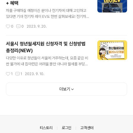
+ 혜택
2023 대한민국 숙박세일 페스타 숙박쿠폰 신청방법 여기
글 내용
어때 여기어때 쿠폰 발급받기>> 야놀자 야놀자 쿠폰 발급
차를 구매하실 예정이신 분이나 전기차에 대해 고민하고
받기>> 반려생활 반려생활 쿠폰 발급받기>> 인터파크투
있다면 기아 전기차 레이 EV도 한번 살펴보세요! 전기차하
어 인터파크투어 쿠폰 발급받기>> 쿠팡트래블 쿠팡트래블
면 환경에 좋고 기름값도 안 들고 요즘 다들 전기차, 전기차
작성시간
0
0
2023. 9. 20.
쿠폰 발급받기>> 이번 2023 대한민국 숙박세일 페스타
이러니 사고 싶긴 한데 가격적인 부분이 고민되셨던 분들
쿠폰은 9월 27일 수요일부터 10월 15..
은 아래에 내용을 읽어보시고 고민해 보시는데 도움 되셨
으면 좋겠습니다. 레이EV 구매신청하기>> 기아 전기차 레
서울시 청년월세지원 신청자격 및 신청방법
이 EV 사려면 비싸려나? 기아 레이EV는 면제 및 할인 혜택
총정리(NEW)
이 많아서 가성비를 챙길 수 있는 전기차입니다. ✅국비와
글 내용
지자체 보조금 지원혜택: 전기차를 구매하려고 하시는 분
다양한 이유로 청년들이 서울에 거주하는데, 요즘 같은 비
들이라면 전기차 보조금을 빼놓고 말할 수가 없습니다. 나
싼 물가에 내 집마련은 어려울 뿐만 아니라 월세를 부담하
라에서 주는 국비 보조금과 지자체별로 주는 지자체별 보
는 것조차 부담스럽습니다. 청년들의 이러한 주머니 사정
작성시간
1
1
2023. 9. 10.
조금으로 나뉩니다. 레이 EV는 국비로는 512만 원, 지자체
을 이해하여 최대 240만 원 월세비용을 지원한다고 합니
별 지방비로는 서울기준 135만 원..
다. 주거비 부담을 완화하여 보다 청년들이 안정적 주거환
경을 마련하기 위한 취지하고 합니다. 비싼 월세 값을 정부
더보기
랑 같이 나눠낼 수 있는 방법이 있다고 하니 지금부터 꼭 집
중해서 읽어주세요! 월세지원신청 바로가기>> 서울시 청
년월세지원 신청자격 서울시 청년월세지원을 받기 위해서
는 아래 4가지 신청자격을 갖추셔야합니다. 1. 만19세~39
세 청년 1인가구의 무주택자 2. 신청일 기준으로 서울에 주
민등록 되어 있고 실제 거주 3. 임차보증 5천만원 이하, 월
의안내
티스토리
로그인
고객센터
세 60만 원 이하의 건물에 월세로..