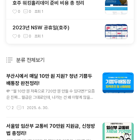
호주 워킹홀리데이 준비 비용 총 정리
0
0
조회
1
2023년 NSW 공휴일(호주)
0
0
조회
1
분류 전체보기
주요 글 목록
부산시에서 매달 10만 원 지원? 청년 기쁨두
배통장 완전정리!
글 내용
💸 “월 10만 원 저축으로 720만 원 만들 수 있다면?”요즘
은 진짜… 월급은 그대로인데, 나가는 건 왜 이렇게 많을까
요?월세, 교통비, 식비, 여기에 통신비까지 빠져나가고 나
작성시간
2
1
2025. 6. 30.
면 통장 잔액이 진짜 “기쁨 절반, 걱정 두 배”죠. 😅그런데
최근 친구한테 들은 제도 하나가 완전 눈에 띄더라고요.바
로 부산청년 기쁨두배통장! 이름은 귀엽지만, 혜택은 묵직
서울맘 임산부 교통비 70만원 지원금, 신청방
합니다. 🚀 기쁨두배통장 신청하러 가기 📌 이게 뭐냐면
법 총정리!
요?간단히 말하면, 부산에 거주하는 청년이 매달 10만 원
글 내용