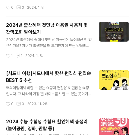
청서 2. 현재 사용중인 여권 원본 3. 6개월 이내 촬영한 여
적금 만기가 코앞인데 청년도약계좌로 갈아탈건지 고민 중
작성시간
0
0
2024. 1. 9.
권용 사진 2장: 1장은..
이신 분이나 올해부터 적금을 하고 싶은데 청년도약계좌에
관심 있는 분이라고 아래에 정리해 둔 글을 꼼꼼히 읽어주
세요! 청년도약계좌란? ✅월 70만원씩 납입하면 5년간 최
2024년 출산혜택 첫만남 이용권 사용처 및
대 5천만 원을 모을 수 있는 정부의 정부지원 정책형 금융
잔액조회 알아보기
상품입니다. ✅가입기준: 만 19세 ~ 34세까지(병역기간
글 내용
최대 6년 제외) ✅소득기준: 개인소득 연 7,500만원 이하
2024년 출산혜택 중에서 첫만남 이용권에 들어보신 적 있
가입가능 ✅가구소득: 가구원 수에 따른 중위소득 180%
으신가요? 자녀가 출생했을 때 초기단계에 드는 양육비용
이하 가입가능 중위소득 확인하기>> 쉽게 가입조건 확인
에 관한 부담을 덜어주기 위해서 제공되는 바우처를 첫만
작성시간
1
1
2024. 1. 8.
하는 방법 대출비교플랫폼 핀다Finda를 사용하면 쉽고 빠
남 이용권이라고 합니다. 이전에는 첫째 아이와 둘째 아이
르게 가입조건을 한눈에 확인할 수 있..
순서 상관없이 자녀 당 200만 원이 지급되었습니다. 202
4년부터는 둘째부터 첫만남이용권 바우처 금액이 300만
[시드니 여행]시드니에서 핫한 편집샵 편집숍
원으로 늘어나, 유모차, 육아에 필요한 육아용품, 젖병소독
BEST 5 추천
기 등을 구매할 수 있는 것과 동시에 아이를 위한 문화생활,
글 내용
병원, 산후조리원 등 다양하게 사용할 수 있는 사용처가 늘
해외여행에서 빠질 수 없는 쇼핑이 편집샵 & 편집숍 쇼핑
었다고 합니다. 출산을 하기 전 임신 진단을 받으며 임신 출
입니다. 그 나라의 가장 찐 바이브를 느낄 수 있는 곳이기도
산 지원금을 받울 수 있습니다. 이후에도 다양한 혜택이 있
하고 트렌드를 볼 수 있는 것이도 합니다. 그래서 요즘 시드
작성시간
0
0
2023. 11. 28.
는데 이 글을 읽고 계신 분들 중에서는 첫만남 이용권 신청
니에서 핫한 편집샵 & 편집숍 & 스토어를 소개해드리겠습
방법과 사용처에 대해 궁금하..
니다. 지금부터 시드니 힙쟁이들이 가는 쇼핑 스팟을 알아
보겠습니다! 1. Stussy Sydney 📍 18 Oxford Squar
2024 수능 수험생 수험표 할인혜택 총정리
e, Darlinghurst NSW 2010 ⌛ 영업시간 월/화/수/금/토
(놀이공원, 영화, 관람 등)
오전 10:00 ~ 오후 6:00 목(쇼핑데이) 오전 10:00 ~ 오
글 내용