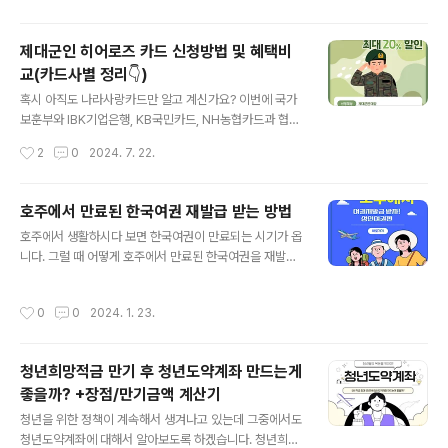
니, 필요하신 분들은 다운받아서 사용하세요! 입국신고서
한 문제를 제기 할 수 있기 때문입니다. 오늘은 우울증이
작성 ..
무엇인지, 어떤 증상이 있는지 그리고 어떻게 극복할 수 있
제대군인 히어로즈 카드 신청방법 및 혜택비
는지에 대해 가볍게 이야기 해보려고 합니다.이 글을 읽기
교(카드사별 정리👇)
전, 보건소에서 지원하는 우울증 자가진단 테스트를 먼저
글 내용
해보시기를 추천합니다.혼자서 애쓰지 마시고 전국민 마음
혹시 아직도 나라사랑카드만 알고 계신가요? 이번에 국가
투자 지원을 받아 함께 이겨내요. 혼자서는 할 수 없을 지
보훈부와 IBK기업은행, KB국민카드, NH농협카드과 협업
몰라도 함께라면 할 수 있어요.우울증 자가진단 테스트우
하여 출신된 히어로즈 카드를 모르신다면 집중해주세
작성시간
2
0
2024. 7. 22.
울증이란? 우울증 증상우울증이란 슬픔이나 무기력감이
요! 나라사랑카드만 있을 때는 선택의 옵션이 별로 없었는
오랫동안 지속상태라고 사전적으로 정의합니다. ..
데, 이번에 히어로즈 카드가 출시되면서 선택의 옵션이 생
겼을 뿐만 아니라 무려 연회비 0원에 최대 20% 할인까지
호주에서 만료된 한국여권 재발급 받는 방법
받을 수 있다고 하니 신청 무조건 하러 가야겠죠?제대군인
글 내용
호주에서 생활하시다 보면 한국여권이 만료되는 시기가 옵
을 위해 출시했는데 신청자가 엄청나게 몰려서 순차적으로
니다. 그럴 때 어떻게 호주에서 만료된 한국여권을 재발급
배송한다고 하니, 어서 빨리 신청하셔서 하루라도 빨리 사
신청할 수 있는지, 어떤 서류가 필요한지, 얼마나 걸리는지
용하세요! 히어로즈 카드 신청자격✅만 34세 이하 제대군
에 대해서 알아보려고 합니다. 여권 재발급하는 방법, 사진
인 또는 전역 후 3년 이내 제대군인을 대상으로 하고 있습
작성시간
0
0
2024. 1. 23.
이 몇 개 필요한지, 요금은 얼마인지 등 궁금하신 부분을 총
니다.✅전역시 성별과 직급 무관합니다.히어로즈 카드를
정리해 보겠습니다. 지금부터 집중해서 자세히 읽어주세
통해 제대군인들의 사회적응과 자기 계발에 도움을 ..
요! 재발급 여권신청시 필요한 서류(성인) 호주에서 여권
청년희망적금 만기 후 청년도약계좌 만드는게
신청방법은 만 18세 이상 성인 여권신청과 만 18세 미만인
좋을까? +장점/만기금액 계산기
미성년자 여권신청으로 나눌 수 있습니다. 그중에서 만 18
글 내용
세 이상 성인 여권 신청방법에 대해서만 알아보도록 하겠
청년을 위한 정책이 계속해서 생겨나고 있는데 그중에서도
습니다. 📌만 18세이상 성인 여권 신청 서류 1. 여권발급신
청년도약계좌에 대해서 알아보도록 하겠습니다. 청년희망